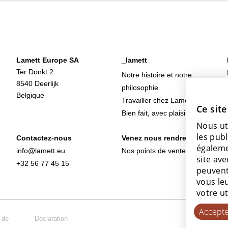
Lamett Europe SA
_lamett
Ter Donkt 2
Notre histoire et notre
8540 Deerlijk
philosophie
Belgique
Travailler chez Lamett
Ce site
Bien fait, avec plaisir
Nous ut
les publ
Contactez-nous
Venez nous rendre visite
égaleme
info@lamett.eu
Nos points de vente
site ave
+32 56 77 45 15
peuvent
vous leu
votre ut
Accepte
 de
Déclaration