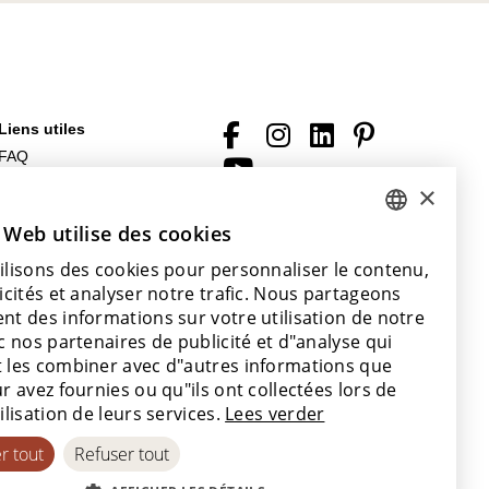
Liens utiles
FAQ
Fichiers à télécharger
×
Conditions générales (de
 Web utilise des cookies
DUTCH
vente)
Avec le soutien de
ilisons des cookies pour personnaliser le contenu,
ENGLISH
icités et analyser notre trafic. Nous partageons
POLISH
nt des informations sur votre utilisation de notre
c nos partenaires de publicité et d"analyse qui
FRENCH
 les combiner avec d"autres informations que
GERMAN
r avez fournies ou qu"ils ont collectées lors de
ilisation de leurs services.
Lees verder
SPANISH
r tout
Refuser tout