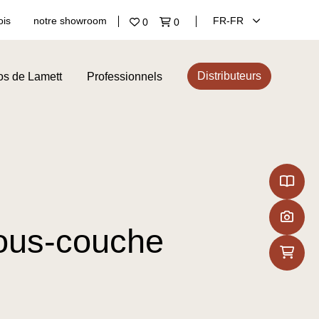
ois
notre showroom
FR‑FR
0
0
Distributeurs
os de Lamett
Professionnels
sous-couche