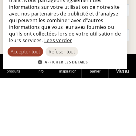
trafic. Nous partageons également des
informations sur votre utilisation de notre site
FRENCH
avec nos partenaires de publicité et d"analyse
GERMAN
qui peuvent les combiner avec d"autres
informations que vous leur avez fournies ou
SPANISH
qu"ils ont collectées lors de votre utilisation de
leurs services.
Lees verder
Accepter tout
Refuser tout
AFFICHER LES DÉTAILS
Menu
produits
info
inspiration
panier