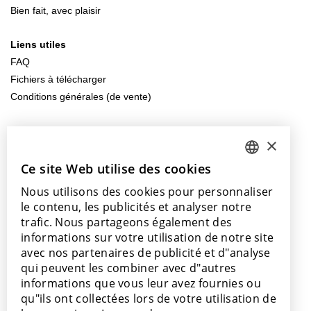
Bien fait, avec plaisir
Liens utiles
FAQ
Fichiers à télécharger
Conditions générales (de vente)
Contactez-nous
×
info@lamett.eu
+32 56 77 45 15
Ce site Web utilise des cookies
DUTCH
Nous utilisons des cookies pour personnaliser
ENGLISH
Venez nous rendre visite
le contenu, les publicités et analyser notre
Nos points de vente
POLISH
trafic. Nous partageons également des
informations sur votre utilisation de notre site
FRENCH
avec nos partenaires de publicité et d"analyse
GERMAN
qui peuvent les combiner avec d"autres
informations que vous leur avez fournies ou
SPANISH
Avec le soutien de
qu"ils ont collectées lors de votre utilisation de