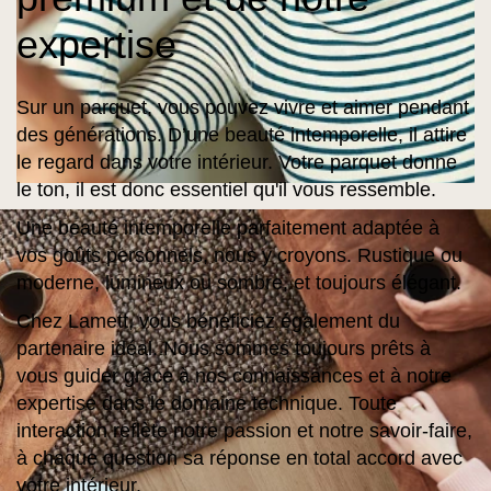
expertise
Sur un parquet, vous pouvez vivre et aimer pendant
des générations. D’une beauté intemporelle, il attire
le regard dans votre intérieur. Votre parquet donne
le ton, il est donc essentiel qu'il vous ressemble.
Une beauté intemporelle parfaitement adaptée à
vos goûts personnels, nous y croyons. Rustique ou
moderne, lumineux ou sombre, et toujours élégant.
Chez Lamett, vous bénéficiez également du
partenaire idéal. Nous sommes toujours prêts à
vous guider grâce à nos connaissances et à notre
expertise dans le domaine technique. Toute
interaction reflète notre passion et notre savoir-faire,
à chaque question sa réponse en total accord avec
votre intérieur.