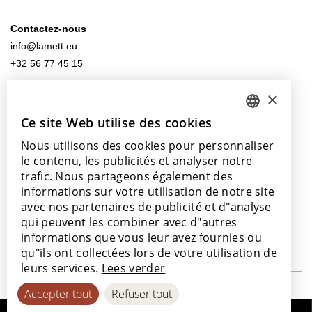
Contactez-nous
info@lamett.eu
+32 56 77 45 15
×
Venez nous rendre visite
Nos points de vente
Ce site Web utilise des cookies
DUTCH
Nous utilisons des cookies pour personnaliser
ENGLISH
le contenu, les publicités et analyser notre
POLISH
trafic. Nous partageons également des
Avec le soutien de
informations sur votre utilisation de notre site
FRENCH
avec nos partenaires de publicité et d"analyse
GERMAN
qui peuvent les combiner avec d"autres
informations que vous leur avez fournies ou
SPANISH
qu"ils ont collectées lors de votre utilisation de
leurs services.
Lees verder
Accepter tout
Refuser tout
© 2026
Politique de
Politique en
Déclaration