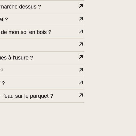
e marche dessus ?
et ?
r de mon sol en bois ?
es à l'usure ?
 ?
 ?
r l'eau sur le parquet ?