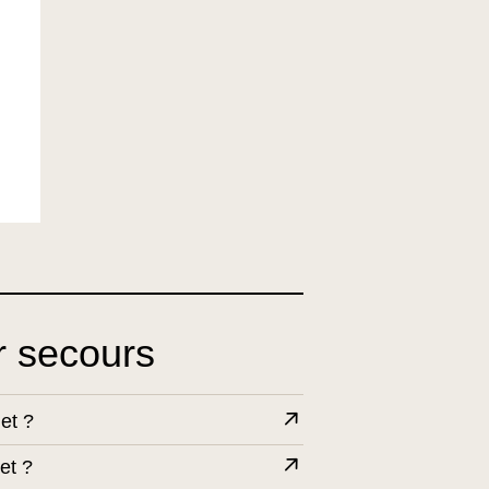
r secours
et ?
et ?