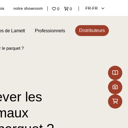
ois
notre showroom
FR‑FR
0
0
Distributeurs
os de Lamett
Professionnels
 le parquet ?
ever les
imaux