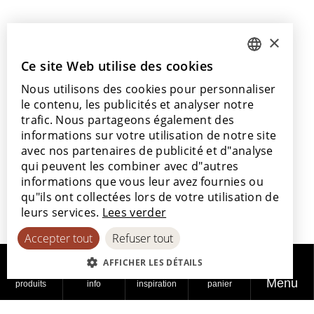
Contactez-nous
×
info@lamett.eu
+32 56 77 45 15
Ce site Web utilise des cookies
DUTCH
Nous utilisons des cookies pour personnaliser
ENGLISH
Venez nous rendre visite
le contenu, les publicités et analyser notre
Nos points de vente
POLISH
trafic. Nous partageons également des
informations sur votre utilisation de notre site
FRENCH
avec nos partenaires de publicité et d"analyse
GERMAN
qui peuvent les combiner avec d"autres
informations que vous leur avez fournies ou
SPANISH
Avec le soutien de
qu"ils ont collectées lors de votre utilisation de
leurs services.
Lees verder
Accepter tout
Refuser tout
AFFICHER LES DÉTAILS
Menu
produits
info
inspiration
panier
© 2026
Politique de
Politique en
Déclaration