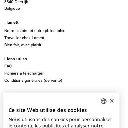
8540 Deerlijk
Belgique
_lamett
Notre histoire et notre philosophie
Travailler chez Lamett
Bien fait, avec plaisir
Liens utiles
FAQ
Fichiers à télécharger
Conditions générales (de vente)
Contactez-nous
×
info@lamett.eu
+32 56 77 45 15
Ce site Web utilise des cookies
DUTCH
Nous utilisons des cookies pour personnaliser
ENGLISH
Venez nous rendre visite
le contenu, les publicités et analyser notre