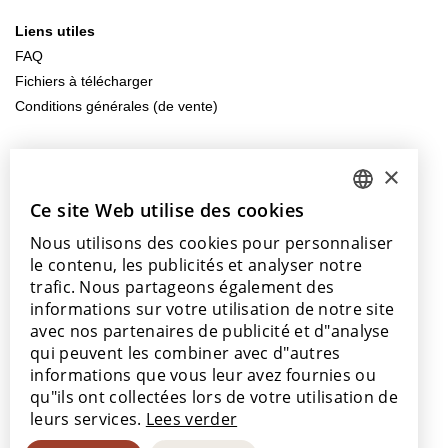
Liens utiles
FAQ
Fichiers à télécharger
Conditions générales (de vente)
Contactez-nous
×
info@lamett.eu
+32 56 77 45 15
Ce site Web utilise des cookies
DUTCH
Nous utilisons des cookies pour personnaliser
ENGLISH
Venez nous rendre visite
le contenu, les publicités et analyser notre
Nos points de vente
POLISH
trafic. Nous partageons également des
informations sur votre utilisation de notre site
FRENCH
avec nos partenaires de publicité et d"analyse
GERMAN
qui peuvent les combiner avec d"autres
informations que vous leur avez fournies ou
SPANISH
Avec le soutien de
qu"ils ont collectées lors de votre utilisation de
leurs services.
Lees verder