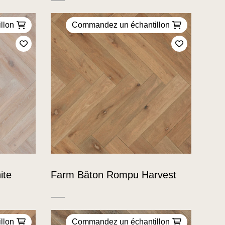
llon
Commandez un échantillon
Ajoutez à mes favoris
Ajoutez à m
ite
Farm Bâton Rompu Harvest
llon
Commandez un échantillon