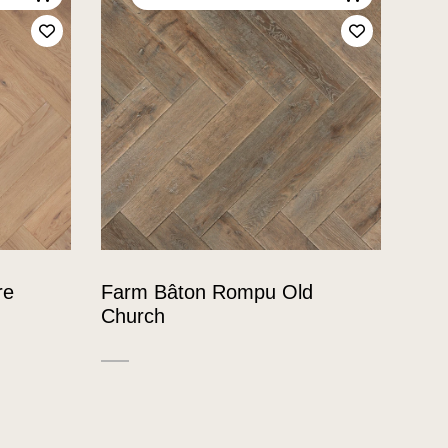
Ajoutez à mes favoris
Ajoutez à m
re
Farm Bâton Rompu Old
Church