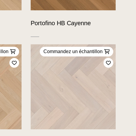
Portofino HB Cayenne
llon
Commandez un échantillon
Ajoutez à mes favoris
Ajoutez à m