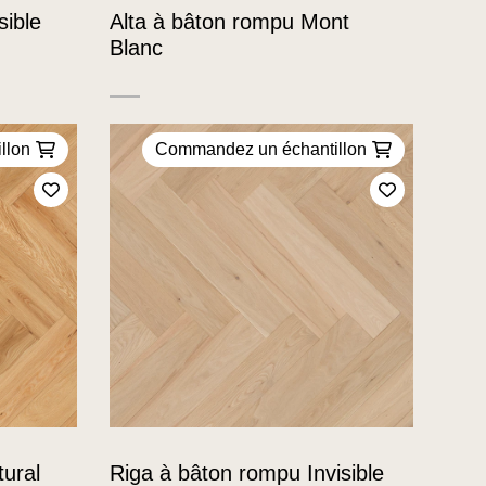
sible
Alta à bâton rompu Mont
Blanc
llon
Commandez un échantillon
Ajoutez à mes favoris
Ajoutez à m
ural
Riga à bâton rompu Invisible