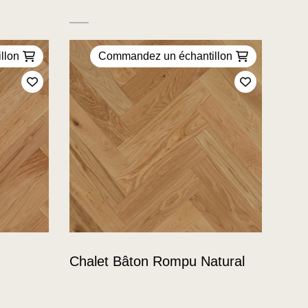
llon
Commandez un échantillon
Ajoutez à mes favoris
Ajoutez à m
Chalet Bâton Rompu Natural