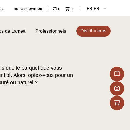
ois
notre showroom
FR‑FR
0
0
Distributeurs
os de Lamett
Professionnels
s que le parquet que vous
entité. Alors, optez-vous pour un
puré ou naturel ?