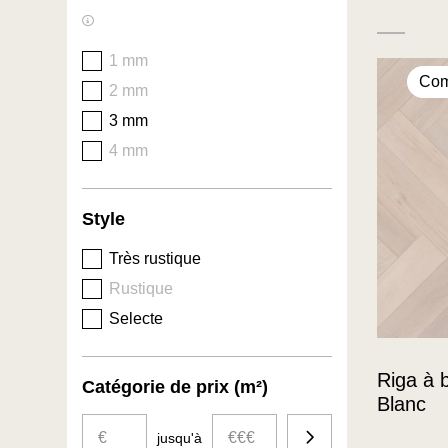
1 mm
Com
2 mm
3 mm
4 mm
Style
Très rustique
Rustique
Selecte
Riga à 
Catégorie de prix (m²)
Blanc
€
€€€
Budget
jusqu'à