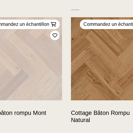
mandez un échantillon
Commandez un échanti
Ajoutez à mes favoris
bâton rompu Mont
Cottage Bâton Rompu
Natural