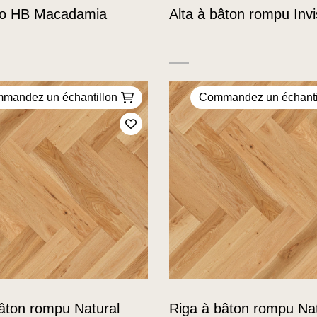
no HB Macadamia
Alta à bâton rompu Invi
mandez un échantillon
Commandez un échanti
Ajoutez à mes favoris
bâton rompu Natural
Riga à bâton rompu Nat