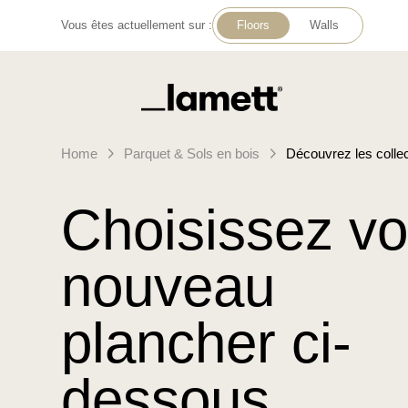
Vous êtes actuellement sur :
Floors
Walls
Retour à la page d'accueil
Home
Parquet & Sols en bois
Découvrez les colle
Choisissez vo
nouveau
plancher ci-
dessous