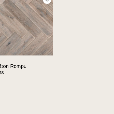
Ajoutez à mes favoris
âton Rompu
ns