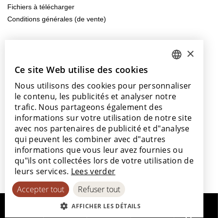
Fichiers à télécharger
Conditions générales (de vente)
Contactez-nous
×
info@lamett.eu
+32 56 77 45 15
Ce site Web utilise des cookies
DUTCH
Nous utilisons des cookies pour personnaliser
ENGLISH
Venez nous rendre visite
le contenu, les publicités et analyser notre
Nos points de vente
POLISH
trafic. Nous partageons également des
informations sur votre utilisation de notre site
FRENCH
avec nos partenaires de publicité et d"analyse
GERMAN
qui peuvent les combiner avec d"autres
informations que vous leur avez fournies ou
SPANISH
Avec le soutien de
qu"ils ont collectées lors de votre utilisation de
leurs services.
Lees verder
Accepter tout
Refuser tout
AFFICHER LES DÉTAILS