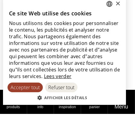
×
info@lamett.eu
+32 56 77 45 15
Ce site Web utilise des cookies
DUTCH
Nous utilisons des cookies pour personnaliser
ENGLISH
Venez nous rendre visite
le contenu, les publicités et analyser notre
Nos points de vente
POLISH
trafic. Nous partageons également des
informations sur votre utilisation de notre site
FRENCH
avec nos partenaires de publicité et d"analyse
GERMAN
qui peuvent les combiner avec d"autres
informations que vous leur avez fournies ou
SPANISH
Avec le soutien de
qu"ils ont collectées lors de votre utilisation de
leurs services.
Lees verder
Accepter tout
Refuser tout
AFFICHER LES DÉTAILS
Menu
produits
info
inspiration
panier
© 2026
Politique de
Politique en
Déclaration
Lamett
confidentialité
matière de cookies
d'accessibilité