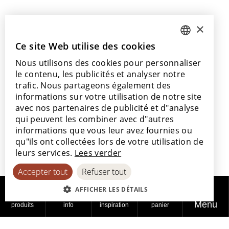
Contactez-nous
×
info@lamett.eu
+32 56 77 45 15
Ce site Web utilise des cookies
DUTCH
Nous utilisons des cookies pour personnaliser
ENGLISH
Venez nous rendre visite
le contenu, les publicités et analyser notre
Nos points de vente
POLISH
trafic. Nous partageons également des
informations sur votre utilisation de notre site
FRENCH
avec nos partenaires de publicité et d"analyse
GERMAN
qui peuvent les combiner avec d"autres
informations que vous leur avez fournies ou
SPANISH
Avec le soutien de
qu"ils ont collectées lors de votre utilisation de
leurs services.
Lees verder
Accepter tout
Refuser tout
AFFICHER LES DÉTAILS
Menu
produits
info
inspiration
panier
© 2026
Politique de
Politique en
Déclaration
Lamett
confidentialité
matière de cookies
d'accessibilité