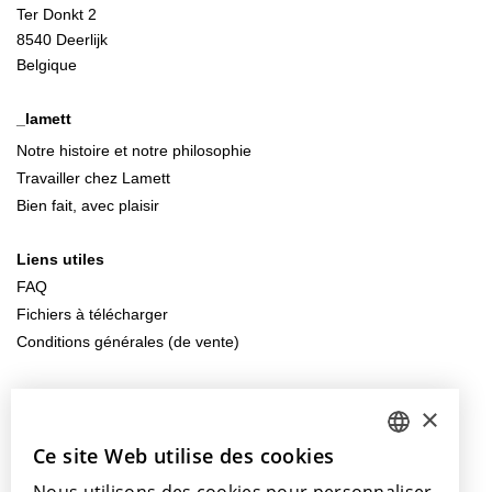
Ter Donkt 2
8540 Deerlijk
Belgique
_lamett
Notre histoire et notre philosophie
Travailler chez Lamett
Bien fait, avec plaisir
Liens utiles
FAQ
Fichiers à télécharger
Conditions générales (de vente)
Contactez-nous
×
info@lamett.eu
+32 56 77 45 15
Ce site Web utilise des cookies
DUTCH