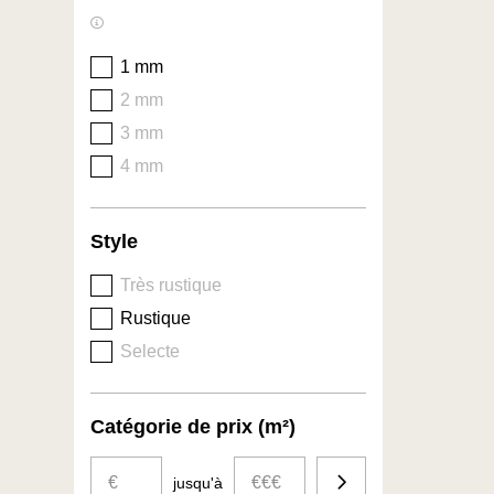
1 mm
2 mm
3 mm
4 mm
Style
Très rustique
Rustique
Selecte
Catégorie de prix (m²)
€
€€€
Budget
jusqu'à