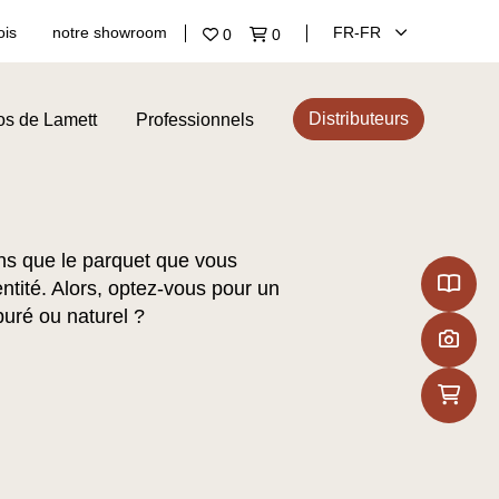
ois
notre showroom
FR‑FR
0
0
Distributeurs
os de Lamett
Professionnels
s que le parquet que vous
entité. Alors, optez-vous pour un
puré ou naturel ?