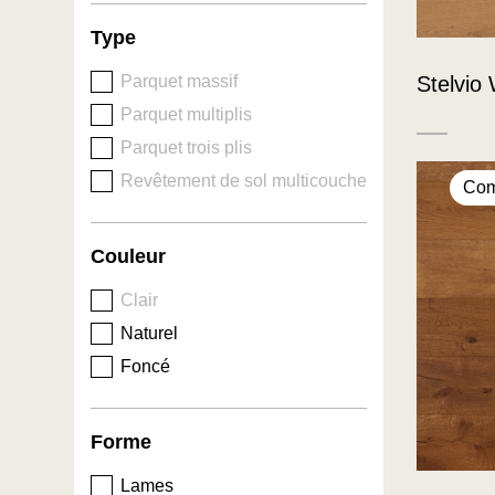
Type
Stelvio 
Parquet massif
Parquet multiplis
Parquet trois plis
Revêtement de sol multicouche
Com
Couleur
Clair
Naturel
Foncé
Forme
Lames