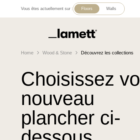
Vous êtes actuellement sur :
Floors
Walls
Retour à la page d'accueil
Home
Wood & Stone
Découvrez les collections
Choisissez vo
nouveau
plancher ci-
dessous