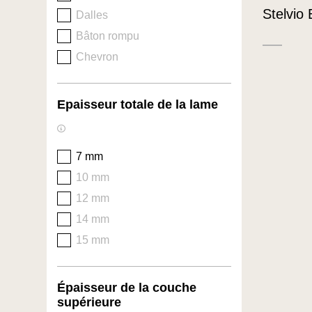
Stelvio
Dalles
Bâton rompu
Chevron
Epaisseur totale de la lame
7 mm
10 mm
12 mm
14 mm
15 mm
Épaisseur de la couche
supérieure