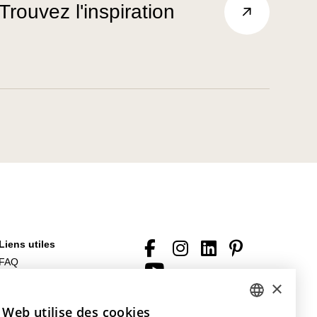
Trouvez l'inspiration
Liens utiles
FAQ
Fichiers à télécharger
×
Conditions générales (de
 Web utilise des cookies
DUTCH
vente)