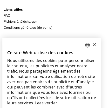
Liens utiles
FAQ
Fichiers à télécharger
Conditions générales (de vente)
Contactez-nous
×
info@lamett.eu
+32 56 77 45 15
Ce site Web utilise des cookies
DUTCH
Nous utilisons des cookies pour personnaliser
ENGLISH
Venez nous rendre visite
le contenu, les publicités et analyser notre
Nos points de vente
POLISH
trafic. Nous partageons également des
informations sur votre utilisation de notre site
FRENCH
avec nos partenaires de publicité et d"analyse
GERMAN
qui peuvent les combiner avec d"autres
informations que vous leur avez fournies ou
SPANISH
Avec le soutien de
qu"ils ont collectées lors de votre utilisation de
leurs services.
Lees verder