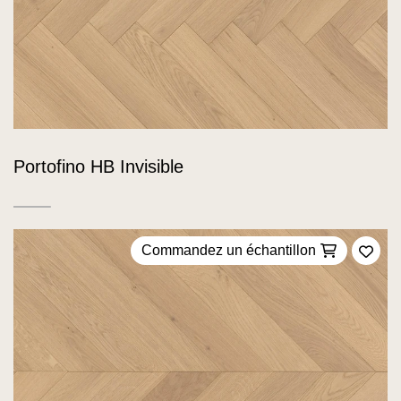
Portofino HB Invisible
Commandez un échantillon
Ajou