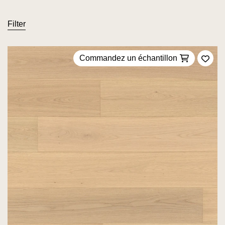
Filter
Commandez un échantillon
Ajou