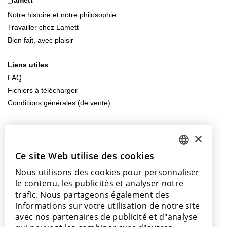
_lamett
Notre histoire et notre philosophie
Travailler chez Lamett
Bien fait, avec plaisir
Liens utiles
FAQ
Fichiers à télécharger
Conditions générales (de vente)
Contactez-nous
×
info@lamett.eu
+32 56 77 45 15
Ce site Web utilise des cookies
DUTCH
Nous utilisons des cookies pour personnaliser
ENGLISH
Venez nous rendre visite
le contenu, les publicités et analyser notre
Nos points de vente
POLISH
trafic. Nous partageons également des
informations sur votre utilisation de notre site
FRENCH
avec nos partenaires de publicité et d"analyse
GERMAN