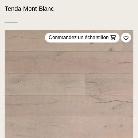
Tenda Mont Blanc
Commandez un échantillon
Ajou