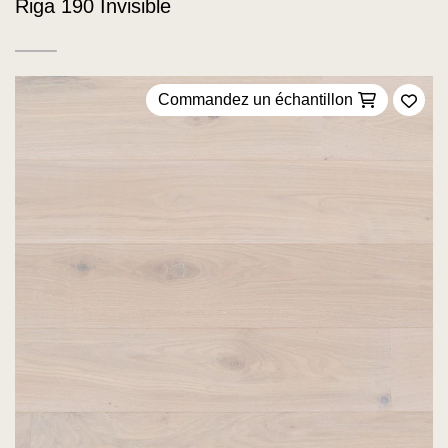
Riga 190 Invisible
Commandez un échantillon
Ajou