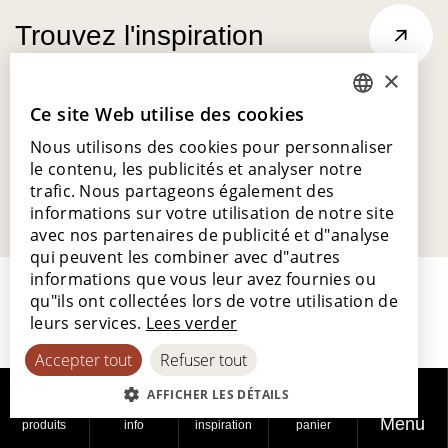
Trouvez l'inspiration
×
Ce site Web utilise des cookies
DUTCH
Nous utilisons des cookies pour personnaliser
ENGLISH
le contenu, les publicités et analyser notre
POLISH
trafic. Nous partageons également des
informations sur votre utilisation de notre site
FRENCH
avec nos partenaires de publicité et d"analyse
GERMAN
qui peuvent les combiner avec d"autres
informations que vous leur avez fournies ou
SPANISH
qu"ils ont collectées lors de votre utilisation de
leurs services.
Lees verder
Accepter tout
Refuser tout
Lamett Europe SA
AFFICHER LES DÉTAILS
Ter Donkt 2
Menu
produits
info
inspiration
panier
8540 Deerlijk