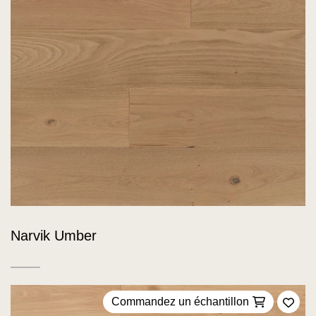
Narvik Umber
Commandez un échantillon
Ajou