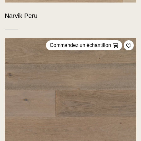
Narvik Peru
Commandez un échantillon
Ajou