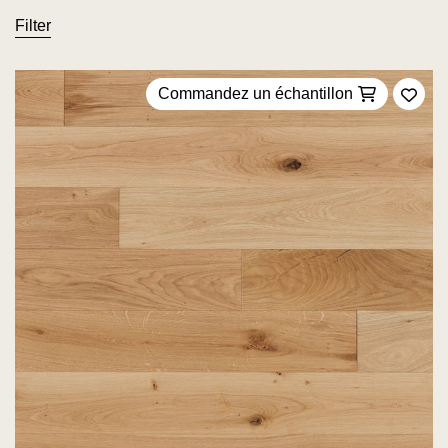
Filter
Commandez un échantillon
Ajou